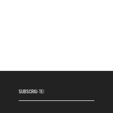
Restaurants Olot
Restaurants Olot. Quins hi ha? On són?
Descobriu la gran oferta gastronòmica
que trobareu a la ciutat dels volcans!
14 GENER 2021
0 COMMENTS
SUBSCRIU-TE!