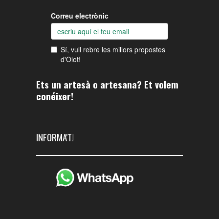
Ets un artesà o artesana? Et volem
conéixer!
INFORMA'T!