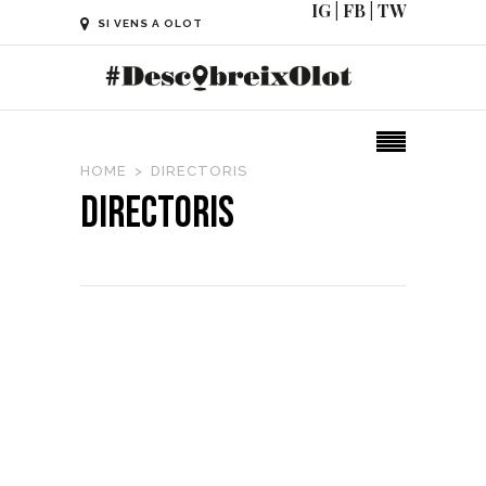
IG
|
FB
|
TW
SI VENS A OLOT
HOME
DIRECTORIS
Directoris