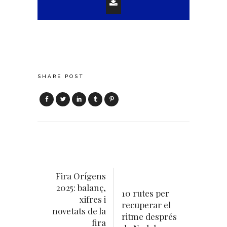
SHARE POST
Fira Orígens
2025: balanç,
10 rutes per
xifres i
recuperar el
novetats de la
ritme després
fira