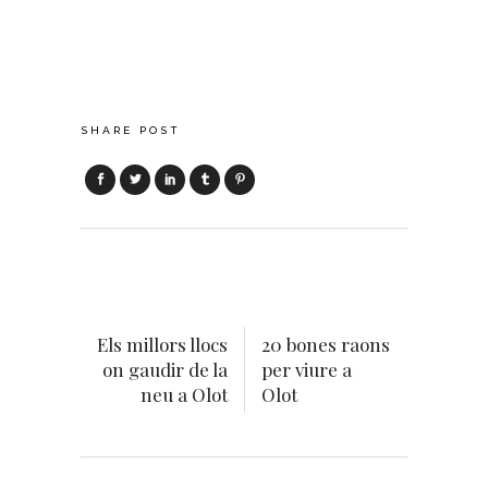
SHARE POST
Els millors llocs
20 bones raons
on gaudir de la
per viure a
neu a Olot
Olot