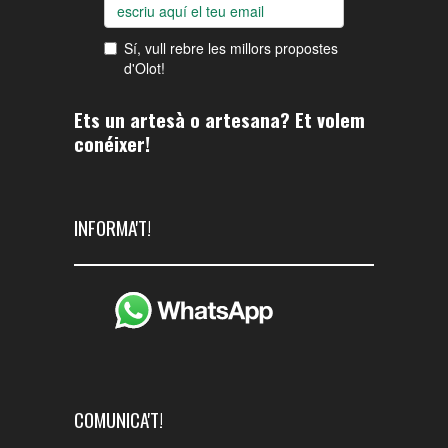
Ets un artesà o artesana? Et volem
conéixer!
INFORMA'T!
COMUNICA'T!