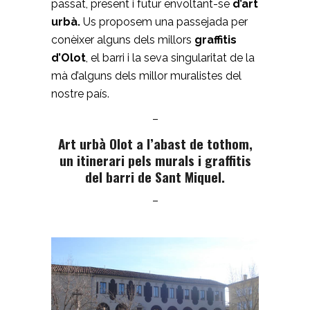
passat, present i futur envoltant-se
d’art
urbà.
Us proposem una passejada per
conèixer alguns dels millors
graffitis
d’Olot
, el barri i la seva singularitat de la
mà d’alguns dels millor muralistes del
nostre país.
–
Art urbà Olot a l’abast de tothom,
u
n itinerari pels murals i graffitis
del barri de Sant Miquel.
–