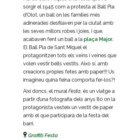
sorgir el 1945 com a protesta al Ball Pla
d’Olot, un ball on les famílies més
adinerades desfilaven per la ciutat amb
les seves millors robes i joies, i que,
acabaven fent un ball a la
plaça Major
.
El Ball Pla de Sant Miquel el
protagonitzen tots els veïns i veïnes que
volen vestir bells vestits. Això sí, amb
creacions pròpies fetes amb paper!!! Us
imagineu quina feina comporta fer-los?!
Així doncs, el mural
Festa,
és un viatge a
partir d’una fotografia dels anys 80 on la
protagonista vesteix un vestit de paper
amb el que participarà de la festa del
barri.
Graffiti Festa