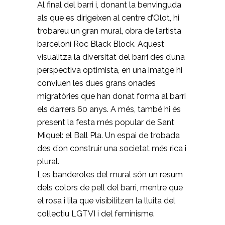
Al final del barri i, donant la benvinguda
als que es dirigeixen al centre d’Olot, hi
trobareu un gran mural, obra de l’artista
barceloní Roc Black Block. Aquest
visualitza la diversitat del barri des d’una
perspectiva optimista, en una imatge hi
conviuen les dues grans onades
migratòries que han donat forma al barri
els darrers 60 anys. A més, també hi és
present la festa més popular de Sant
Miquel: el Ball Pla. Un espai de trobada
des d’on construir una societat més rica i
plural.
Les banderoles del mural són un resum
dels colors de pell del barri, mentre que
el rosa i lila que visibilitzen la lluita del
col·lectiu LGTVI i del feminisme.