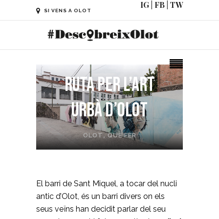
IG
|
FB
|
TW
SI VENS A OLOT
Ruta per l’art
urbà d’Olot
OLOT
,
QUÈ FER
El barri de Sant Miquel, a tocar del nucli
antic d’Olot, és un barri divers on els
seus veïns han decidit parlar del seu