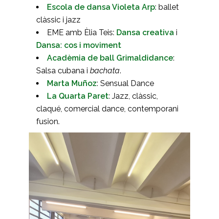
Escola de dansa Violeta Arp
: ballet
clàssic i jazz
EME amb Èlia Teis:
Dansa creativa
i
Dansa: cos i moviment
Acadèmia de ball
Grimaldidance
:
Salsa cubana i
bachata
.
Marta Muñoz
: Sensual Dance
La Quarta Paret
: Jazz, clàssic,
claqué, comercial dance, contemporani
fusion.