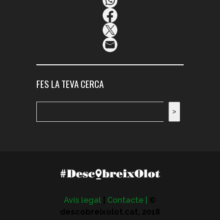
FES LA TEVA CERCA
Cerca
>
Avís legal
|
Contacte |
©
descobreixolot.cat, 2018