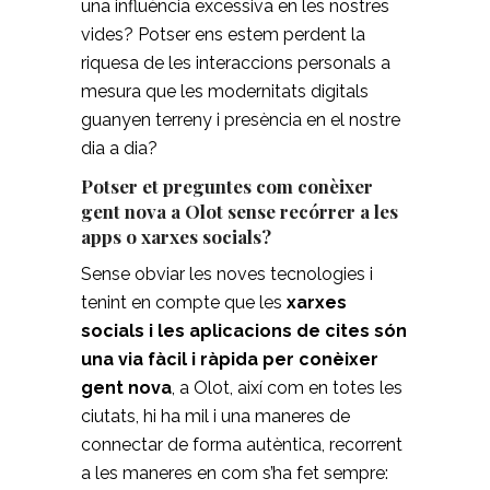
una influència excessiva en les nostres
vides? Potser ens estem perdent la
riquesa de les interaccions personals a
mesura que les modernitats digitals
guanyen terreny i presència en el nostre
dia a dia?
Potser et preguntes com conèixer
gent nova a Olot sense recórrer a les
apps o xarxes socials?
Sense obviar les noves tecnologies i
tenint en compte que les
xarxes
socials i les aplicacions de cites són
una via fàcil i ràpida per conèixer
gent nova
, a Olot, així com en totes les
ciutats, hi ha mil i una maneres de
connectar de forma autèntica, recorrent
a les maneres en com s’ha fet sempre: