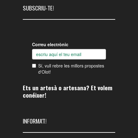
SUBSCRIU-TE!
Ets un artesà o artesana? Et volem
conéixer!
INFORMA'T!