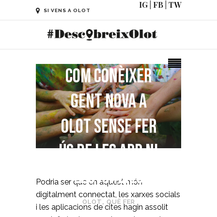
IG
|
FB
|
TW
SI VENS A OLOT
Com conèixer
gent nova a
Olot sense fer
ús de les app ni
les xarxes
Podria ser que en aquest món
digitalment connectat, les xarxes socials
OLOT
,
QUÈ FER
i les aplicacions de cites hagin assolit