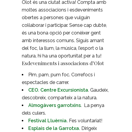
Olot és una ciutat activa! Compta amb
moltes associacions i esdeveniments
obertes a persones que vulguin
col·laborar i participar. Sense cap dubte,
és una bona opció per conèixer gent
amb interessos comuns. Siguis amant
del foc, la llum, la música, l’esport o la
natura, hi ha una oportunitat per a tu!
Esdeveniments i associacions d’Olot
Pim, pam, pum foc. Correfocs i
espectacles de carrer.
CEO. Centre Excursionista
. Gaudeix,
descobreix, comparteix a la natura.
Almogàvers garrotxins
. La penya
dels culers.
Festival Lluèrnia.
Fes voluntariat!
Esplais de la Garrotxa.
Dirigeix