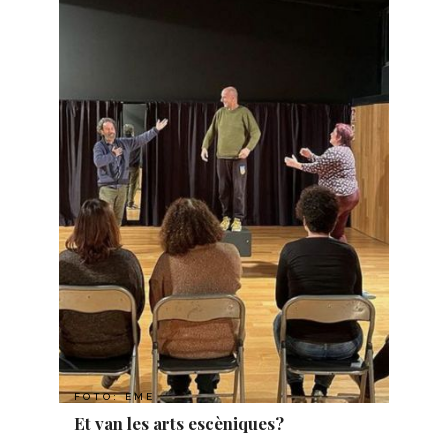
FOTO: EME
Et van les arts escèniques?