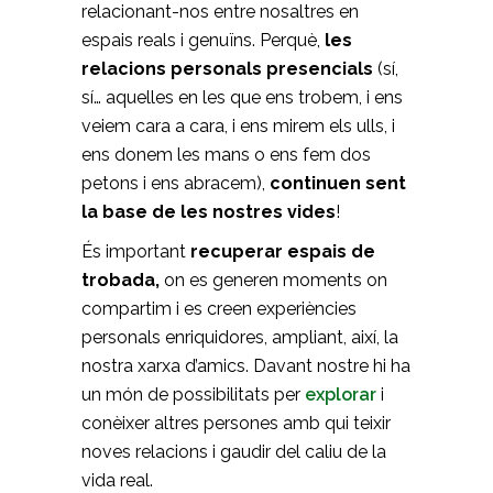
relacionant-nos entre nosaltres en
espais reals i genuïns. Perquè,
les
relacions personals presencials
(sí,
sí… aquelles en les que ens trobem, i ens
veiem cara a cara, i ens mirem els ulls, i
ens donem les mans o ens fem dos
petons i ens abracem),
continuen sent
la base de les nostres vides
!
És important
recuperar espais de
trobada,
on es generen moments on
compartim i es creen experiències
personals enriquidores, ampliant, així, la
nostra xarxa d’amics. Davant nostre hi ha
un món de possibilitats per
explorar
i
conèixer altres persones amb qui teixir
noves relacions i gaudir del caliu de la
vida real.