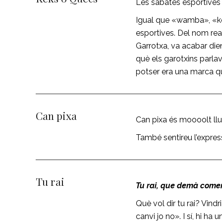
Les sabates esportives 
Igual que «wamba», «k
esportives. Del nom real
Garrotxa, va acabar dien
què els garotxins par
potser era una marca qu
Can pixa
Can pixa és moooolt ll
També sentireu l’expres
Tu rai
Tu rai, que demà com
Què vol dir tu rai? Vindr
canvi jo no». I sí, hi ha