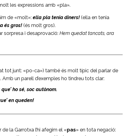
 molt les expressions amb «pla».
ònim de «molt»:
ella pla tenia diners!
(ella en tenia
la és gros!
(és molt gros).
ar sorpresa i desaprovació:
Hem quedat tancats, ara
t tot junt: «po-ca») també és molt típic del parlar de
». Amb un parell d’exemples ho tindreu tots clar:
c que’ ho sé, soc autònom.
que’ en queden!
 de la Garrotxa l’hi afegim el «
pas
» en tota negació: