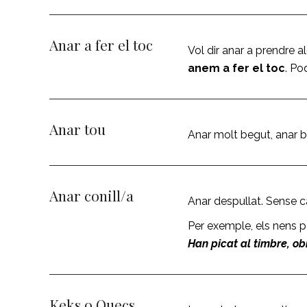
Anar a fer el toc
Vol dir anar a prendre al
anem a fer el toc
. Po
Anar tou
Anar molt begut, anar b
Anar conill/a
Anar despullat. Sense ca
Per exemple, els nens pe
Han picat al timbre, obr
Keks o Quecs