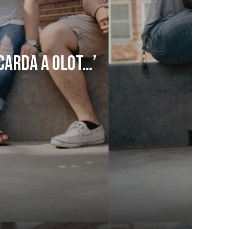
carda a Olot…’