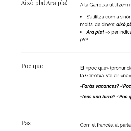
Això pla! Ara pla!
A la Garrotxa utilitzem
S’utilitza com a sin
molts, de diners;
això p
Ara pla!
–> per indic
pla!
Poc que
El «poc que» (pronuncia
la Garrotxa. Vol dir «no
-Faràs vacances?
-‘Po
-Tens una birra?
-‘Poc 
Pas
Com el francès, al parlar