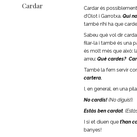
Cardar
Cardar és possiblement l
d’Olot i Garrotxa.
Qui no
també n’hi ha que carden
Sabeu què vol dir carda
filar-la i també és una 
és molt més que això: la
arreu:
Què cardes? Card
També la fem servir co
cartera.
I, en general, en una pil
No cardis!
(No diguis!).
Estàs ben cardat
. (Està
I si et diuen que
t’han c
banyes!