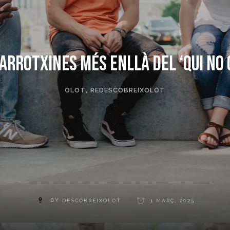
arrotxines més enllà del ‘qui no 
OLOT
,
REDESCOBREIXOLOT
BY
DESCOBREIXOLOT
1 MARÇ, 2025