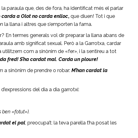
a paraula que, des de fora, ha identificat més el parlar
 carda a Olot no carda enlloc
,
que diuen! Tot i que
 la llana i altres que s’emporten la fama.
r? En termes generals vol dir preparar la llana abans de
paraula amb significat sexual. Però a la Garrotxa, cardar
 utilitzem com a sinònim de «fer», i la sentireu a tot
a fred! S’ha cardat mal. Carda un ploure!
m a sinònim de prendre o robar:
M’han cardat la
a d’expressions del dia a dia garrotxí:
s ben «fotut»).
ardat el pal
, preocupa’t: la teva parella t’ha posat les