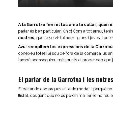
A la Garrotxa fem el toc amb la colla i, quan 
parlar és ben particular i únic! Com a tot arreu, teni
nostres,
que fa servir tothom -grans i joves. I que 
Avui recopilem les expressions de la Garrotx
coneixeu totes! Si sou de fora de la comarca, us an
també aconseguireu més punts el proper cop que 
El parlar de la Garrotxa i les notre
El parlar de comarques està de moda!! I perquè no
llistat, desitjant que no es perdin mai! Si no ho feu 