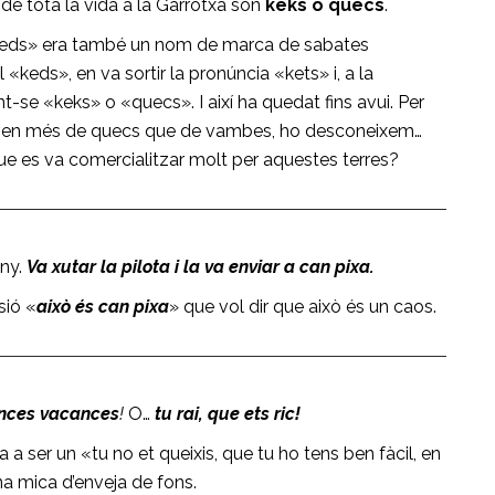
de tota la vida a la Garrotxa són
keks o quecs
.
eds» era també un nom de marca de sabates
 «keds», en va sortir la pronúncia «kets» i, a la
t-se «keks» o «quecs». I així ha quedat fins avui. Per
laven més de quecs que de vambes, ho desconeixem…
e es va comercialitzar molt per aquestes terres?
uny.
Va xutar la pilota i la va enviar a can pixa.
sió «
això és can pixa
» que vol dir que això és un caos.
ences vacances
!
O…
tu rai, que ets ric!
ia a ser un «tu no et queixis, que tu ho tens ben fàcil, en
 una mica d’enveja de fons.