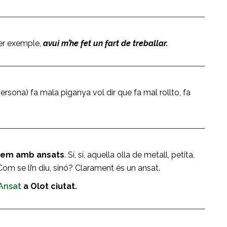
Per exemple,
avui m’he fet un fart de treballar.
rsona) fa mala piganya vol dir que fa mal rollto, fa
inem amb ansats
. Sí, sí, aquella olla de metall, petita,
om se li’n diu, sinó? Clarament és un ansat.
’Ansat
a Olot ciutat.