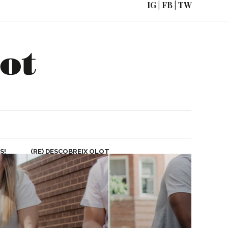
IG
|
FB
|
TW
DIS!
(RE) DESCOBREIX OLOT
COM ARRIBAR
S!
(RE) DESCOBREIX OLOT