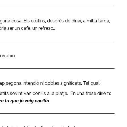
guna cosa. Els olotins, després de dinar, a mitja tarda,
dria ser un cafè, un refresc…
orratxo.
p segona intenció ni dobles significats. Tal qual!
tits sovint van conills a la platja. En una frase diríem:
e tu que jo vaig conilla.