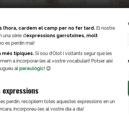
és l’hora, cardem el camp per no fer tard.
El nostre
m una sèrie d’
expressions garrotxines, molt
no es perdin mai!
a més típiques.
Si sou d’Olot i voltants segur que les
imem a incorporar-les al vostre vocabulari! Potser així
jugueu al
paraulògic
! 😉
s expressions
 es perdin, recopilem totes aquestes expressions en un
encara, incorporeu-les al vostre dia a dia!