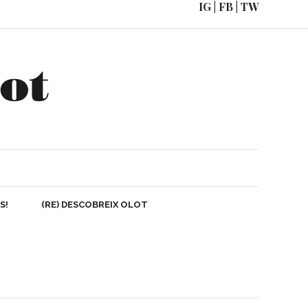
IG
|
FB
|
TW
DIS!
(RE) DESCOBREIX OLOT
COM ARRIBAR
S!
(RE) DESCOBREIX OLOT