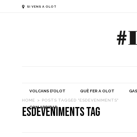
SI VENS A OLOT
VOLCANS D’OLOT
QUÈ FER A OLOT
GASTR
VOLCANS D’OLOT
QUÈ FER A OLOT
GAS
HOME
POSTS TAGGED "ESDEVENIMENTS"
COM ARRIBAR
esdeveniments Tag