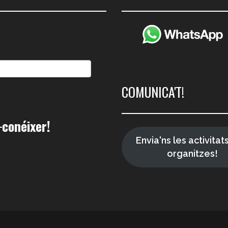
COMUNICA'T!
conéixer!
Envia'ns les activitat
organitzes!