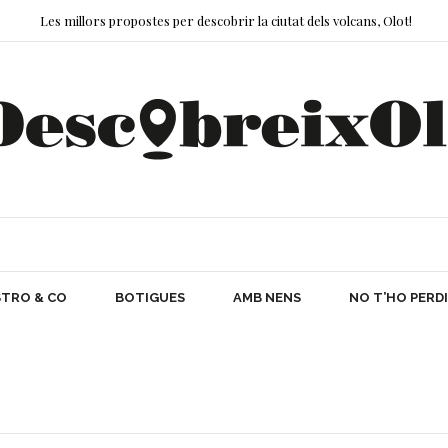
Les millors propostes per descobrir la ciutat dels volcans, Olot!
O & CO
BOTIGUES
AMB NENS
NO T’HO PER
TRO & CO
BOTIGUES
AMB NENS
NO T’HO PERDI