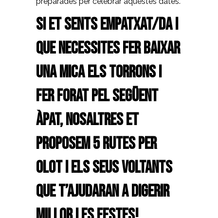
preparades per celebrar aquestes dates.
Si et sents empatxat/da i
que necessites fer baixar
una mica els torrons i
fer forat pel següent
àpat, nosaltres et
proposem 5 rutes per
Olot i els seus voltants
que t’ajudaran a digerir
millor les festes!