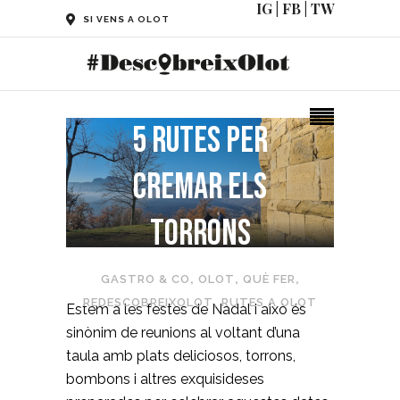
IG
|
FB
|
TW
SI VENS A OLOT
5 rutes per
cremar els
torrons
GASTRO & CO
,
OLOT
,
QUÈ FER
,
REDESCOBREIXOLOT
,
RUTES A OLOT
Estem a les festes de Nadal i això és
sinònim de reunions al voltant d’una
taula amb plats deliciosos, torrons,
bombons i altres exquisideses