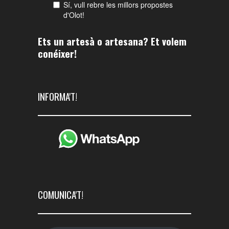
Ets un artesà o artesana? Et volem
conéixer!
INFORMA'T!
COMUNICA'T!