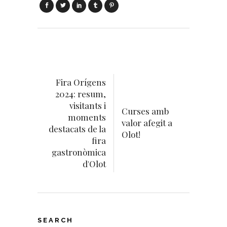
Fira Orígens
2024: resum,
visitants i
Curses amb
moments
valor afegit a
destacats de la
Olot!
fira
gastronòmica
d'Olot
SEARCH