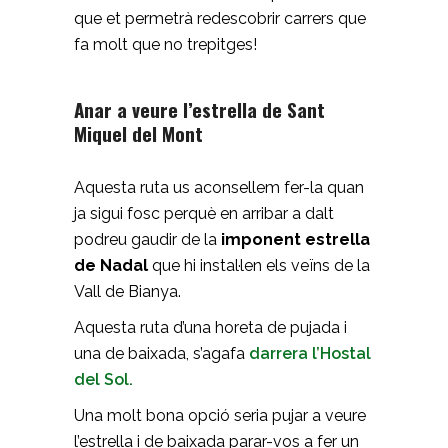
que et permetrà redescobrir carrers que
fa molt que no trepitges!
Anar a veure l’estrella de Sant
Miquel del Mont
Aquesta ruta us aconsellem fer-la quan
ja sigui fosc perquè en arribar a dalt
podreu gaudir de la
imponent estrella
de Nadal
que hi instal·len els veïns de la
Vall de Bianya.
Aquesta ruta d’una horeta de pujada i
una de baixada, s’agafa
darrera l’Hostal
del Sol.
Una molt bona opció seria pujar a veure
l’estrella i de baixada parar-vos a fer un