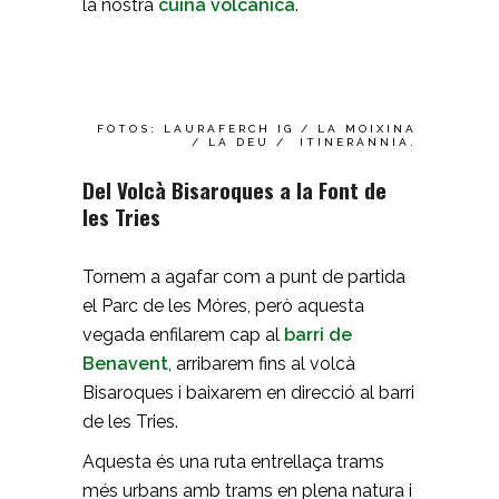
la nostra
cuina volcànica
.
FOTOS: LAURAFERCH IG / LA MOIXINA
/ LA DEU / ITINERÀNNIA.
Del Volcà Bisaroques a la Font de
les Tries
Tornem a agafar com a punt de partida
el Parc de les Móres, però aquesta
vegada enfilarem cap al
barri de
Benavent
, arribarem fins al volcà
Bisaroques i baixarem en direcció al barri
de les Tries.
Aquesta és una ruta entrellaça trams
més urbans amb trams en plena natura i