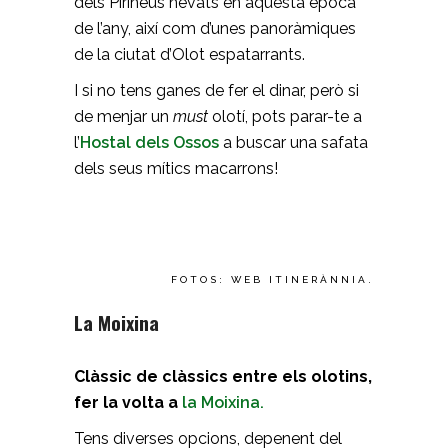
dels Pirineus nevats en aquesta època
de l’any, així com d’unes panoràmiques
de la ciutat d’Olot espatarrants.
I si no tens ganes de fer el dinar, però si
de menjar un
must
olotí, pots parar-te a
l’
Hostal dels Ossos
a buscar una safata
dels seus mítics macarrons!
FOTOS: WEB ITINERÀNNIA.
La Moixina
Clàssic de clàssics entre els olotins,
fer la volta a
la Moixina.
Tens diverses opcions, depenent del