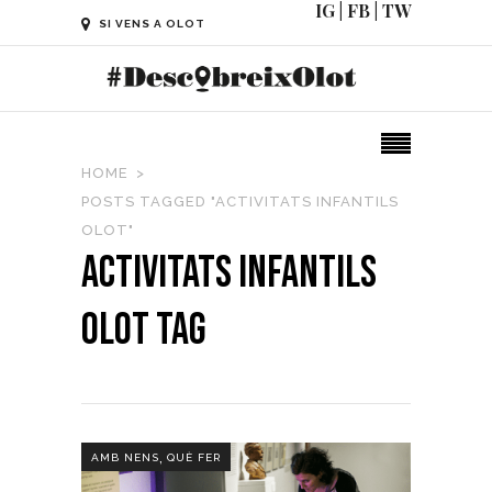
IG
|
FB
|
TW
SI VENS A OLOT
HOME
POSTS TAGGED "ACTIVITATS INFANTILS
OLOT"
activitats infantils
olot Tag
,
AMB NENS
QUÈ FER