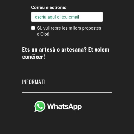
Ets un artesà o artesana? Et volem
conéixer!
INFORMA'T!