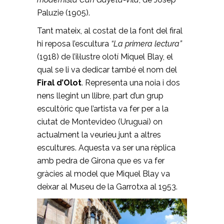
Paluzie (1905).
Tant mateix, al costat de la font del firal
hi reposa l’escultura
“La primera lectura”
(1918) de l’il·lustre olotí Miquel Blay, el
qual se li va dedicar també el nom del
Firal d’Olot
. Representa una noia i dos
nens llegint un llibre, part d’un grup
escultòric que l’artista va fer per a la
ciutat de Montevideo (Uruguai) on
actualment la veurieu junt a altres
escultures. Aquesta va ser una rèplica
amb pedra de Girona que es va fer
gràcies al model que Miquel Blay va
deixar al Museu de la Garrotxa al 1953.