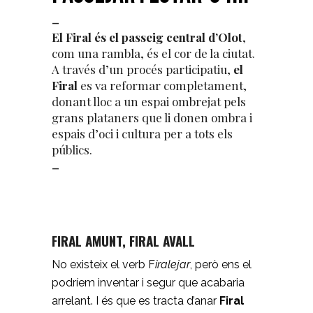
–
El Firal és el passeig central d’Olot
,
com una rambla, és el cor de la ciutat.
A través d’un procés participatiu,
el
Firal
es va reformar completament,
donant lloc a un espai ombrejat pels
grans plataners que li donen ombra i
espais d’oci i cultura per a tots els
públics.
–
FIRAL AMUNT, FIRAL AVALL
No existeix el verb F
iralejar
, però ens el
podríem inventar i segur que acabaria
arrelant. I és que es tracta d’anar
Firal