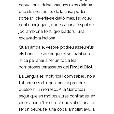
capvespre i deixa anar uns rajos d’aigua
que els més petits de la casa poden
sortejar i divertir-se d’allò més. I si voleu
continuar jugant, podeu anar a l’espai de
joc, amb una font, gronxadors i una
excavadora inclosa!
Quan arriba el vespre, podreu asseure’us
als bancs i esperar que el sol baixi una
mica per anar a fer un toc a les
nombroses terrassetes del
Firal d’Olot
.
La llengua és molt rica i com sabeu, no a
tot arreu es diu igual anar a prendre
quelcom, un refresc… A la Garrotxa i
segur que en moltes altres contrades, en
diem anar a “fer el toc” que vol dir anar a
fer un beure, fer una copa, ampliat avui a