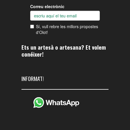
Ets un artesà o artesana? Et volem
conéixer!
INFORMA'T!