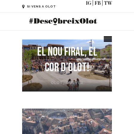
IG
|
FB
|
TW
SI VENS A OLOT
El nou Firal, el
cor d’Olot!
OLOT
,
QUÈ FER