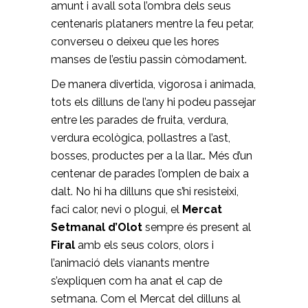
amunt i avall sota l’ombra dels seus
centenaris plataners mentre la feu petar,
converseu o deixeu que les hores
manses de l’estiu passin còmodament.
De manera divertida, vigorosa i animada,
tots els dilluns de l’any hi podeu passejar
entre les parades de fruita, verdura,
verdura ecològica, pollastres a l’ast,
bosses, productes per a la llar… Més d’un
centenar de parades l’omplen de baix a
dalt. No hi ha dilluns que s’hi resisteixi,
faci calor, nevi o plogui, el
Mercat
Setmanal d’Olot
sempre és present al
Firal
amb els seus colors, olors i
l’animació dels vianants mentre
s’expliquen com ha anat el cap de
setmana. Com el Mercat del dilluns al