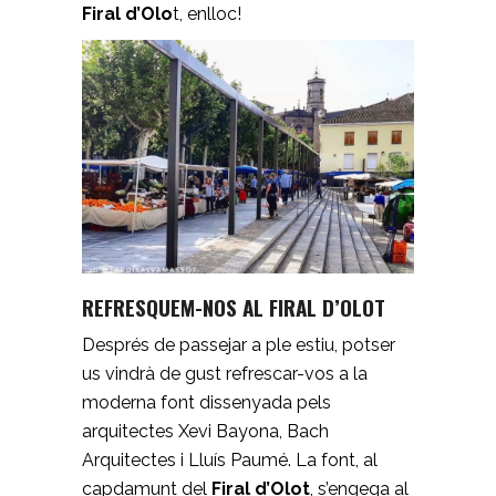
Firal d’Olo
t, enlloc!
REFRESQUEM-NOS AL FIRAL D’OLOT
Després de passejar a ple estiu, potser
us vindrà de gust refrescar-vos a la
moderna font dissenyada pels
arquitectes Xevi Bayona, Bach
Arquitectes i Lluís Paumé. La font, al
capdamunt del
Firal d’Olot
, s’engega al