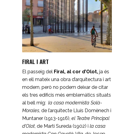
FIRAL I ART
El passeig del
Firal, al cor d’Olot,
ja és
en ell mateix una obra d’arquitectura i art
modern, però no podem deixar de citar
els tres edificis més emblemàtics situats
al bell mig:
la casa modernista Solà-
Morales
, de l’arquitecte Lluís Domènech i
Muntaner (1913-1916),
el Teatre Principal
d’Olot
, de Martí Sureda (1902) i
la casa
modernista Can Gayetà-Vila
, de Josep