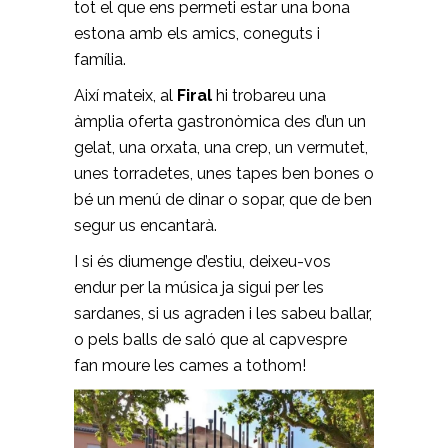
tot el que ens permeti estar una bona
estona amb els amics, coneguts i
família.
Així mateix, al
Firal
hi trobareu una
àmplia oferta gastronòmica des d’un un
gelat, una orxata, una crep, un vermutet,
unes torradetes, unes tapes ben bones o
bé un menú de dinar o sopar, que de ben
segur us encantarà.
I si és diumenge d’estiu, deixeu-vos
endur per la música ja sigui per les
sardanes, si us agraden i les sabeu ballar,
o pels balls de saló que al capvespre
fan moure les cames a tothom!