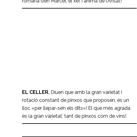
romana d’en Marcel, el xef i ànima de l’Ansat!
El Celler
RESTAURANTS
EL CELLER.
Diuen que amb la gran varietat i
rotació constant de pinxos que proposen, és un
lloc «per llepar-se’n els dits»! El que més agrada
és la gran varietat, tant de pinxos com de vins!