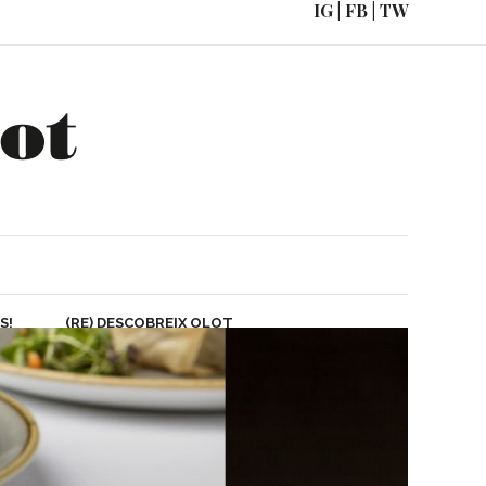
IG
|
FB
|
TW
DIS!
(RE) DESCOBREIX OLOT
COM ARRIBAR
S!
(RE) DESCOBREIX OLOT