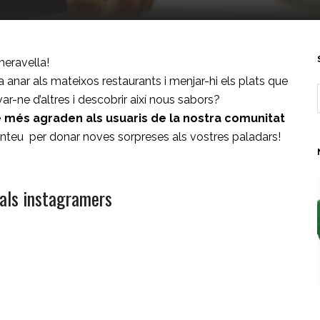
meravella!
nar als mateixos restaurants i menjar-hi els plats que
ar-ne d’altres i descobrir així nous sabors?
 més agraden als usuaris de la nostra comunitat
enteu per donar noves sorpreses als vostres paladars!
 als instagramers