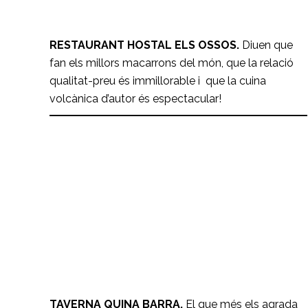
RESTAURANT HOSTAL ELS OSSOS.
Diuen que
fan els millors macarrons del món, que la relació
qualitat-preu és immillorable i que la cuina
volcànica d’autor és espectacular!
Taverna Quina Barra
RESTAURANTS
TAVERNA QUINA BARRA.
El que més els agrada