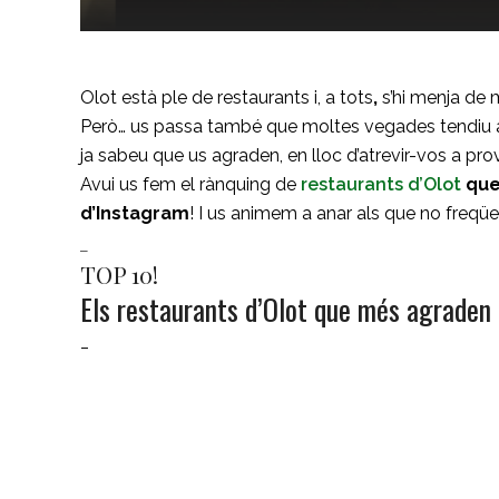
Olot està ple de restaurants i, a tots
,
s’hi menja de 
Però… us passa també que moltes vegades tendiu a a
ja sabeu que us agraden, en lloc d’atrevir-vos a prov
Avui us fem el rànquing de
restaurants d’Olot
que
d’Instagram
! I us animem a anar als que no freqü
_
TOP 10!
Els restaurants d’Olot que més agraden
_