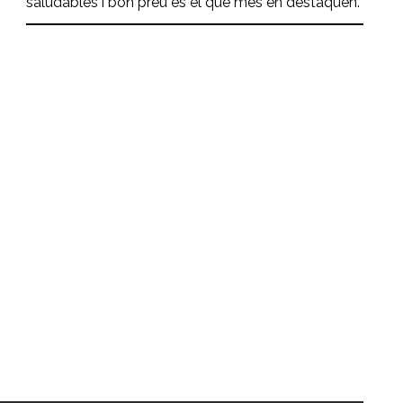
saludables i bon preu és el que més en destaquen.