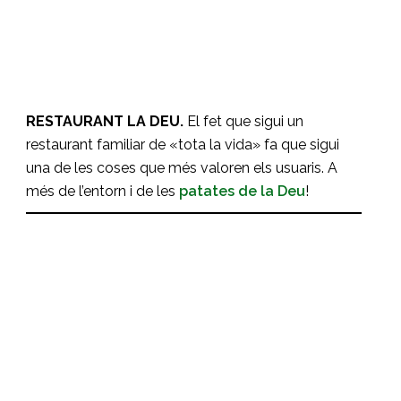
Restaurant la Deu
RESTAURANTS
RESTAURANT LA DEU.
El fet que sigui un
restaurant familiar de «tota la vida» fa que sigui
una de les coses que més valoren els usuaris. A
més de l’entorn i de les
patates de la Deu
!
Restaurant Cafè Europa
RESTAURANTS