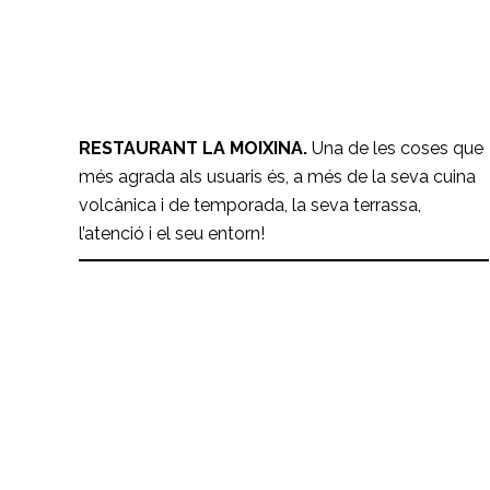
Restaurant la Moixina
RESTAURANTS
RESTAURANT LA MOIXINA.
Una de les coses que
més agrada als usuaris és, a més de la seva cuina
volcànica i de temporada, la seva terrassa,
l’atenció i el seu entorn!
Restaurant Hostal dels Ossos
RESTAURANTS