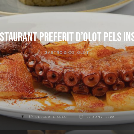
restaurant preferit d’Olot pels i
GASTRO & CO
,
OLOT
BY
DESCOBREIXOLOT
22 JUNY, 2022