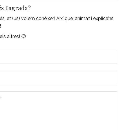
és t'agrada?
 et (us) volem conèixer! Així que, anima’t i explica’ns
!
s altres! 😉