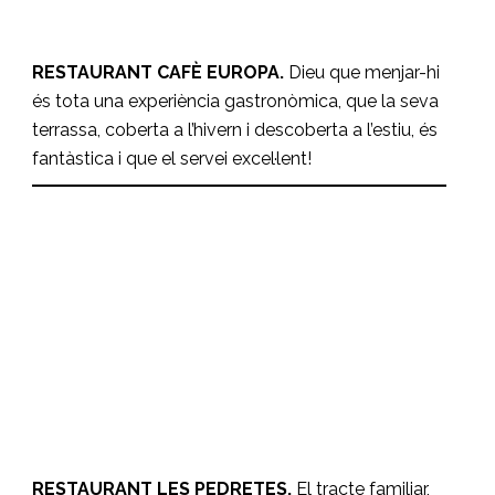
RESTAURANT CAFÈ EUROPA.
Dieu que menjar-hi
és tota una experiència gastronòmica, que la seva
terrassa, coberta a l’hivern i descoberta a l’estiu, és
fantàstica i que el servei excel·lent!
Restaurant Les Pedretes
RESTAURANTS
RESTAURANT LES PEDRETES.
El tracte familiar,