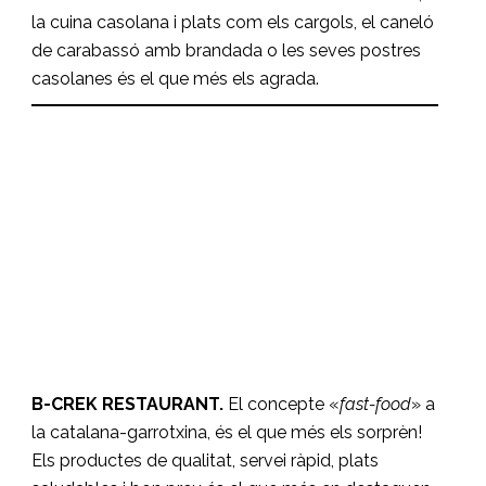
la cuina casolana i plats com els
cargols
, el caneló
de carabassó amb brandada o les seves postres
casolanes és el que més els agrada.
B-CREK SOLFA
RESTAURANTS
B-CREK RESTAURANT.
El concepte «
fast-food
» a
la catalana-garrotxina, és el que més els sorprèn!
Els productes de qualitat, servei ràpid, plats