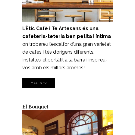
L’Ètic Cafè i Te Artesans és una
cafeteria-teteria ben petita i íntima
on trobareu l’escalfor d’una gran varietat
de cafès i tès d’orígens diferents.
Instal·leu el portàtil a la barra i inspireu-
vos amb els millors aromes!
MÉS INFO
El Bouquet