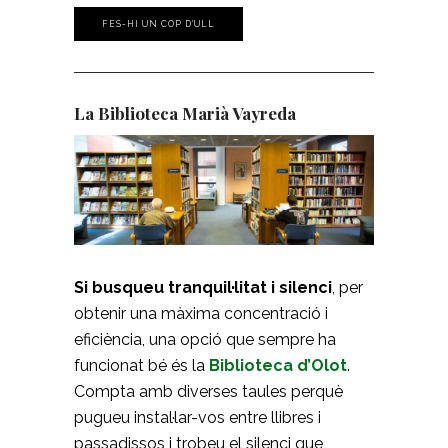
FES-HI UN COP D'ULL
La Biblioteca Marià Vayreda
Si busqueu tranquil·litat i silenci
, per
obtenir una màxima concentració i
eficiència, una opció que sempre ha
funcionat bé és la
Biblioteca d’Olot
.
Compta amb diverses taules perquè
pugueu instal·lar-vos entre llibres i
passadissos i trobeu el silenci que