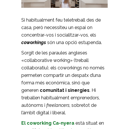
Si habitualment feu teletreball des de
casa, però necessiteu un espai on
concentrar-vos i socialitzar-vos, els
coworkings
són una opció estupenda.
Sorgit de les paraules angleses
«collaborative working» (treball
col·laboratiu), els coworkings no només
permeten compartir un despatx d’una
forma més econòmica, sinó que
generen
comunitat i sinergies
. Hi
treballen habitualment emprenedors,
autònoms i
freelancers
, sobretot de
l’àmbit digital i liberal.
El coworking Ca-nyera
està situat en