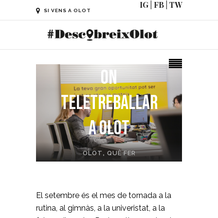
IG
|
FB
|
TW
SI VENS A OLOT
On
teletreballar
a Olot
OLOT
,
QUÈ FER
El setembre és el mes de tornada a la
rutina, al gimnàs, a la univeristat, a la