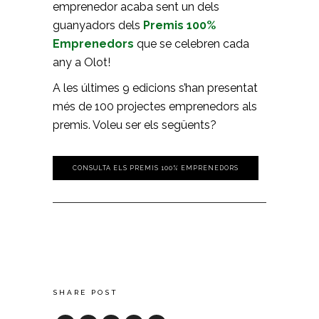
emprenedor acaba sent un dels
guanyadors dels
Premis 100%
Emprenedors
que se celebren cada
any a Olot!
A les últimes 9 edicions s’han presentat
més de 100 projectes emprenedors als
premis. Voleu ser els següents?
CONSULTA ELS PREMIS 100% EMPRENEDORS
SHARE POST