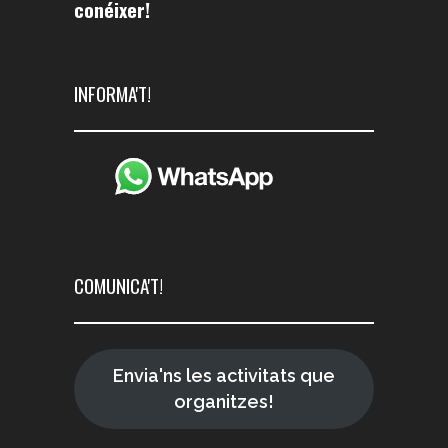
conéixer!
INFORMA'T!
COMUNICA'T!
Envia'ns les activitats que
organitzes!