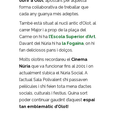
obrir a Olot
, apostant per aquesta
forma col·laborativa de treballar que
cada any guanya més adeptes.
També està situat al nucli antic d’Olot, al
carrer Major i a prop de la plaça del
Carme on hi ha
l’Escola Superior d’Art
.
Davant del Núria hi ha
la Fogaina
, on hi
fan deliciosos pans i dolços.
Molts olotins recordareu el
Cinema
Núria
que va funcionar fins al 2001 i on
actualment s’ubica el Núria Social. A
l’actual Sala Polivalent s’hi passaven
pel·lícules i s’hi feien tota mena d’actes
socials, culturals i festius. Quina sort
poder continuar gaudint d’aquest
espai
tan emblemàtic d’Olot!