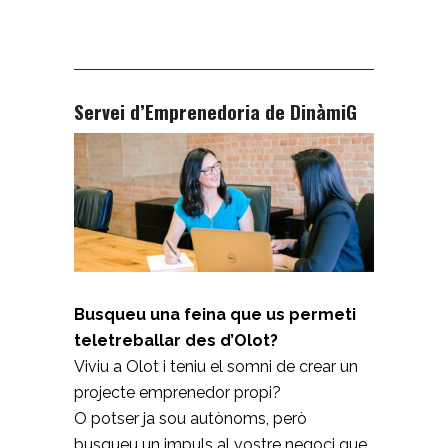
Servei d’Emprenedoria de DinàmiG
Busqueu una feina que us permeti
teletreballar des d’Olot?
Viviu a Olot i teniu el somni de crear un
projecte emprenedor propi?
O potser ja sou autònoms, però
busqueu un impuls al vostre negoci que