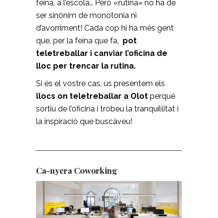
feina, a l’escola… Però «rutina» no ha de
ser sinònim de monotonia ni
d’avorriment! Cada cop hi ha més gent
que, per la feina que fa,
pot
teletreballar i canviar l’oficina de
lloc per trencar la rutina.
Si és el vostre cas, us presentem els
llocs on teletreballar a Olot
perquè
sortiu de l’oficina i trobeu la tranquil·litat i
la inspiració que buscàveu!
Ca-nyera
Coworking