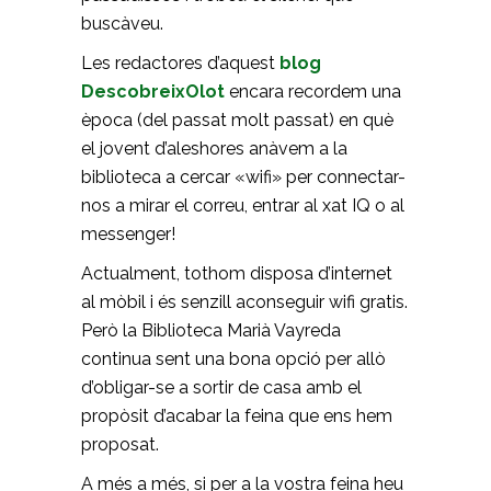
buscàveu.
Les redactores d’aquest
blog
DescobreixOlot
encara recordem una
època (del passat molt passat) en què
el jovent d’aleshores anàvem a la
biblioteca a cercar «wifi» per connectar-
nos a mirar el correu, entrar al xat IQ o al
messenger!
Actualment, tothom disposa d’internet
al mòbil i és senzill aconseguir wifi gratis.
Però la Biblioteca Marià Vayreda
continua sent una bona opció per allò
d’obligar-se a sortir de casa amb el
propòsit d’acabar la feina que ens hem
proposat.
A més a més, si per a la vostra feina heu