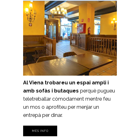
Al Viena trobareu un espai ampli i
amb sofàs i butaques
perquè pugueu
teletreballar còmodament mentre feu
un mos o aprofiteu per menjar un
entrepà per dinar.
MÉS INFO