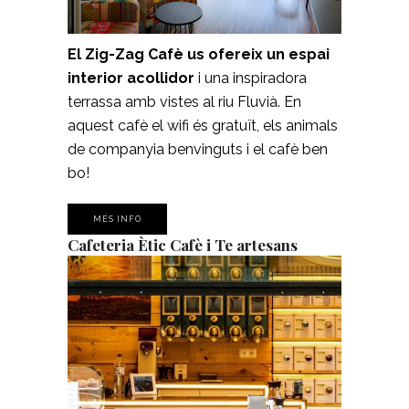
El Zig-Zag Cafè us ofereix un espai
interior acollidor
i una inspiradora
terrassa amb vistes al riu Fluvià. En
aquest cafè el wifi és gratuït, els animals
de companyia benvinguts i el cafè ben
bo!
MÉS INFO
Cafeteria Ètic Cafè i Te artesans